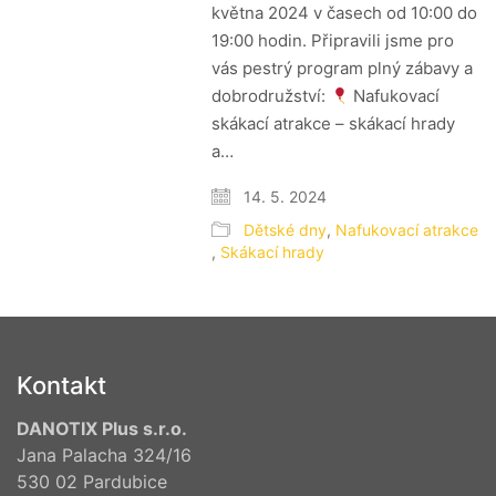
května 2024 v časech od 10:00 do
19:00 hodin. Připravili jsme pro
vás pestrý program plný zábavy a
dobrodružství:
Nafukovací
skákací atrakce – skákací hrady
a…
14. 5. 2024
Dětské dny
,
Nafukovací atrakce
,
Skákací hrady
Kontakt
DANOTIX Plus s.r.o.
Jana Palacha 324/16
530 02 Pardubice