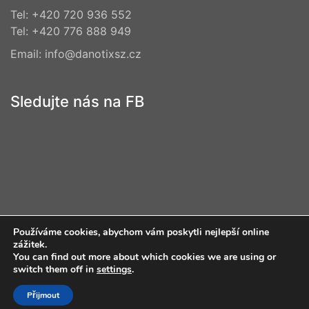
Tel: +420 720 936 552
Tel: +420 776 888 949
Email:
info@danotixsz.cz
Sledujte nás na FB
Pozvánka na Dětský den plný zábavy!
Používáme cookies, abychom vám poskytli nejlepší online
zážitek.
You can find out more about which cookies we are using or
switch them off in
settings
.
DANOTIX Plus s.r.o. © Copyright 2025. All Rights
Přijmout
Reserved - powered by SKY Promotion s.r.o.